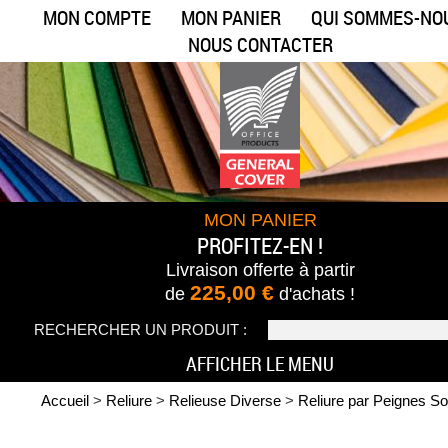
MON COMPTE
MON PANIER
QUI SOMMES-NO
NOUS CONTACTER
MON PANIER
PROFITEZ-EN !
Livraison offerte
à partir
225,00 €
de
d'achats !
RECHERCHER UN PRODUIT :
AFFICHER LE MENU
Accueil
>
Reliure
>
Relieuse Diverse
>
Reliure par Peignes S