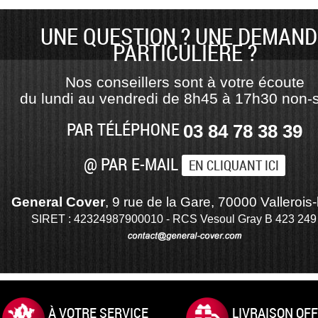
UNE QUESTION ? UNE DEMAND
PARTICULIÈRE ?
Nos conseillers sont à votre écoute
du lundi au vendredi de 8h45 à 17h30 non-s
PAR TÉLÉPHONE
03 84 78 38 39
@ PAR E-MAIL
EN CLIQUANT ICI
General Cover
, 9 rue de la Gare, 70000 Vallerois-
SIRET : 42324987900010 - RCS Vesoul Gray B 423 249
À VOTRE SERVICE
LIVRAISON OF