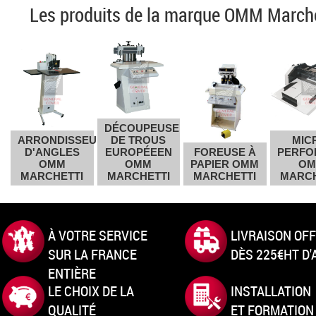
Les produits de la marque OMM Marche
DÉCOUPEUSE
ARRONDISSEUR
DE TROUS
MIC
D'ANGLES
EUROPÉEEN
FOREUSE À
PERFO
OMM
OMM
PAPIER OMM
OM
MARCHETTI
MARCHETTI
MARCHETTI
MARCH
À VOTRE SERVICE
LIVRAISON OF
SUR LA FRANCE
DÈS 225€HT D
ENTIÈRE
LE CHOIX DE LA
INSTALLATION
QUALITÉ
ET FORMATION