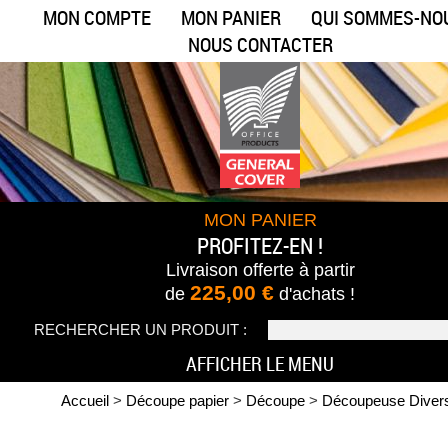
MON COMPTE
MON PANIER
QUI SOMMES-NO
NOUS CONTACTER
MON PANIER
PROFITEZ-EN !
Livraison offerte
à partir
225,00 €
de
d'achats !
RECHERCHER UN PRODUIT :
AFFICHER LE MENU
Accueil
>
Découpe papier
>
Découpe
>
Découpeuse Diver