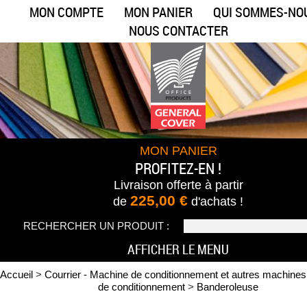
MON COMPTE
MON PANIER
QUI SOMMES-NO
NOUS CONTACTER
MON PANIER
PROFITEZ-EN !
Livraison offerte
à partir
225,00 €
de
d'achats !
RECHERCHER UN PRODUIT :
AFFICHER LE MENU
Accueil
>
Courrier - Machine de conditionnement et autres machines
de conditionnement
>
Banderoleuse