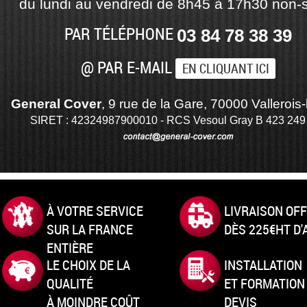
du lundi au vendredi de 8h45 à 17h30 non-s
PAR TÉLÉPHONE
03 84 78 38 39
@ PAR E-MAIL
EN CLIQUANT ICI
General Cover
, 9 rue de la Gare, 70000 Vallerois-
SIRET : 42324987900010 - RCS Vesoul Gray B 423 249
À VOTRE SERVICE
LIVRAISON OF
SUR LA FRANCE
DÈS 225€HT D
ENTIÈRE
LE CHOIX DE LA
INSTALLATION
QUALITÉ
ET FORMATION
À MOINDRE COÛT
DEVIS