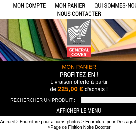
MON COMPTE
MON PANIER
QUI SOMMES-NO
NOUS CONTACTER
MON PANIER
PROFITEZ-EN !
Livraison offerte
à partir
225,00 €
de
d'achats !
RECHERCHER UN PRODUIT :
AFFICHER LE MENU
Accueil
>
Fourniture pour albums photos
>
Fourniture pour Dos agraf
>
Page de Finition Noire Booxter