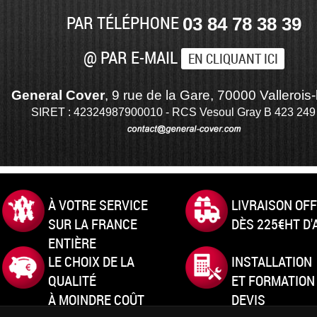
PAR TÉLÉPHONE
03 84 78 38 39
@ PAR E-MAIL
EN CLIQUANT ICI
General Cover
, 9 rue de la Gare, 70000 Vallerois-
SIRET : 42324987900010 - RCS Vesoul Gray B 423 249
À VOTRE SERVICE
LIVRAISON OF
SUR LA FRANCE
DÈS 225€HT D
ENTIÈRE
LE CHOIX DE LA
INSTALLATION
QUALITÉ
ET FORMATION
À MOINDRE COÛT
DEVIS