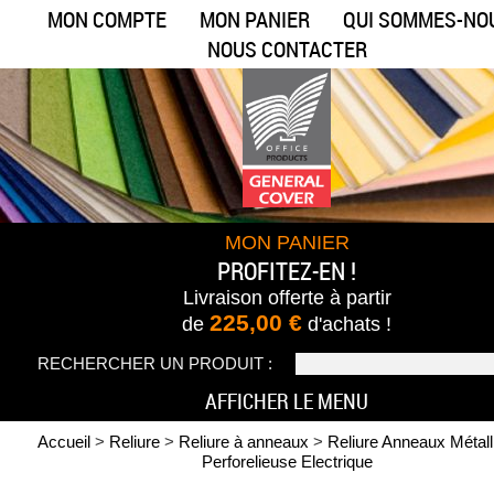
MON COMPTE
MON PANIER
QUI SOMMES-NO
NOUS CONTACTER
MON PANIER
PROFITEZ-EN !
Livraison offerte
à partir
225,00 €
de
d'achats !
RECHERCHER UN PRODUIT :
AFFICHER LE MENU
Accueil
>
Reliure
>
Reliure à anneaux
>
Reliure Anneaux Métall
Perforelieuse Electrique