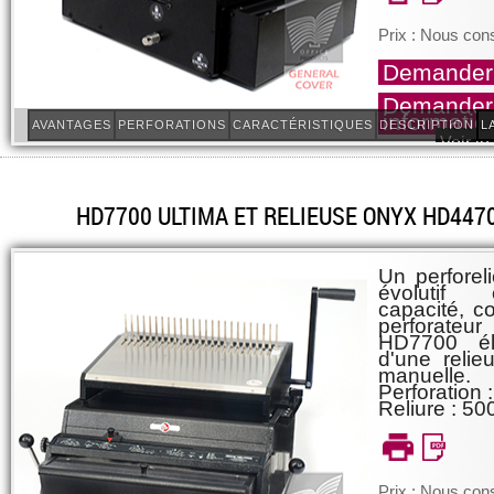
Prix : Nous cons
Demander 
Demander
informatio
AVANTAGES
PERFORATIONS
CARACTÉRISTIQUES
DESCRIPTION
L
Voir le
HD7700 ULTIMA ET RELIEUSE ONYX HD447
Un perforeli
évolutif
capacité, c
perforat
HD7700 éle
d'une reli
manuelle.
Perforation :
Reliure : 500
Prix : Nous cons