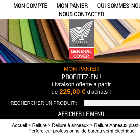
MON COMPTE
MON PANIER
QUI SOMMES-NO
NOUS CONTACTER
MON PANIER
PROFITEZ-EN !
Livraison offerte
à partir
225,00 €
de
d'achats !
RECHERCHER UN PRODUIT :
AFFICHER LE MENU
Accueil
>
Reliure
>
Reliure à anneaux
>
Reliure Anneaux plast
Perforelieur professionnel de bureau semi-électrique