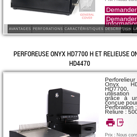
Demander 
Demander
informatio
Voir le
AVANTAGES
PERFORATIONS
CARACTÉRISTIQUES
DESCRIPTION
L
PERFOREUSE ONYX HD7700 H ET RELIEUSE O
HD4470
Perforelieu
Onyx HD
HD7700, 
utilisation
grâce à un
conçue pour
Perforation :
Reliure : 500
Prix : Nous cons