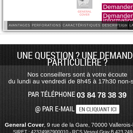
Demander 
Demander
informatio
Voir le
AVANTAGES
PERFORATIONS
CARACTÉRISTIQUES
DESCRIPTION
L
UNE QUESTION ? UNE DEMAND
PARTICULIÈRE ?
Nos conseillers sont à votre écoute
du lundi au vendredi de 8h45 à 17h30 non-s
PAR TÉLÉPHONE
03 84 78 38 39
@ PAR E-MAIL
EN CLIQUANT ICI
General Cover
, 9 rue de la Gare, 70000 Vallerois-
SIRET : 42324987900010 - RCS Vesoul Gray B 423 249