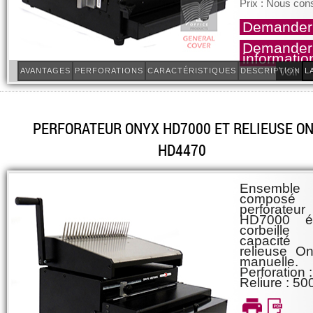
Prix : Nous cons
Demander 
Demander
informatio
Voir le
AVANTAGES
PERFORATIONS
CARACTÉRISTIQUES
DESCRIPTION
L
PERFORATEUR ONYX HD7000 ET RELIEUSE O
HD4470
Ensemble
compos
perforat
HD7000 él
corbeill
capacité
relieuse O
manuelle.
Perforation :
Reliure : 500