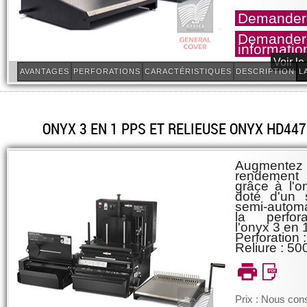
Demander 
Demander
informatio
Voir le
AVANTAGES
PERFORATIONS
CARACTÉRISTIQUES
DESCRIPTION
L
ONYX 3 EN 1 PPS ET RELIEUSE ONYX HD447
Augment
rendement 
grâce à l'
doté d'un 
semi-automa
la perfor
l'onyx 3 en 
Perforation :
Reliure : 500
Prix : Nous cons