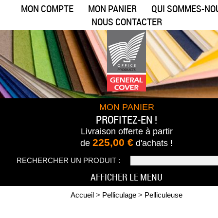
MON COMPTE
MON PANIER
QUI SOMMES-NO
NOUS CONTACTER
MON PANIER
PROFITEZ-EN !
Livraison offerte
à partir
225,00 €
de
d'achats !
RECHERCHER UN PRODUIT :
AFFICHER LE MENU
Accueil
>
Pelliculage
>
Pelliculeuse