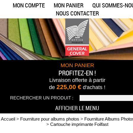
MON COMPTE
MON PANIER
QUI SOMMES-NO
NOUS CONTACTER
MON PANIER
PROFITEZ-EN !
Livraison offerte
à partir
225,00 €
de
d'achats !
RECHERCHER UN PRODUIT :
AFFICHER LE MENU
Accueil
>
Fourniture pour albums photos
>
Fourniture Albums Photo
>
Cartouche imprimante Foilfast