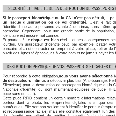
SÉCURITÉ ET FIABILITÉ DE LA DESTRUCTION DE PASSEPORTS 
Si le passeport biométrique ou la CNI n’est pas détruit, il peu
un risque d’usurpation ou de vol d’identité.
C'est le fait d
l'identité d'une autre personne vivante à son insu, sans même qu
aperçoive. Cependant, pour une grande partie de la population, 
identitaire est encore mal connue.
Et pourtant !
Le risque est bien réel…
et ses conséquences peu
lourdes. Un usurpateur d’identité peut, par exemple, pirater vo
bancaire et ainsi contracter un emprunt à votre place, retirer de l
ouvrir des lignes téléphoniques à votre nom et ne jamais payer les 
DESTRUCTION PHYSIQUE DE VOS PASSEPORTS ET CARTES D'ID
Pour répondre à cette obligation,
nous vous avons sélectionné 
de destructeurs Intimus
à découvrir plus bas (Anti-bourrage, Per
Silencieux) pour la destruction de passeports biométrique ou la 
Nationale d'Identité) qui sont maintenant équipées de puce RFID
puce sans contact).
Cette puce RFID contient un certain nombre d’informations relat
porteur dont la photo, les empreintes digitales ainsi que des c
numériques. Elle sert non seulement à identifier le porteur (empreint
et reconnaissance faciale) mais elle constitue également l'un de
de sécurité permettant de vérifier l'authenticité du document