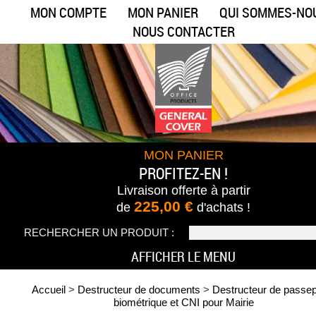
MON COMPTE
MON PANIER
QUI SOMMES-NO
NOUS CONTACTER
MON PANIER
PROFITEZ-EN !
Livraison offerte
à partir
225,00 €
de
d'achats !
RECHERCHER UN PRODUIT :
AFFICHER LE MENU
Accueil
>
Destructeur de documents
>
Destructeur de passep
biométrique et CNI pour Mairie