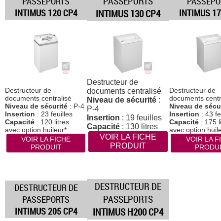
PASSEPORTS
PASSEPORTS
PASSEPO
INTIMUS 120 CP4
INTIMUS 17
INTIMUS 130 CP4
Destructeur de
Destructeur de
Destructeur de
documents centralisé
documents centralisé
documents centr
Niveau de sécurité
:
Niveau de sécurité
: P-4
Niveau de sécu
P-4
Insertion
: 23 feuilles
Insertion
: 43 fe
Insertion
: 19 feuilles
Capacité
: 120 litres
Capacité
: 175 l
Capacité
: 130 litres
avec option huileur*
avec option huil
VOIR LA FICHE
VOIR LA FICHE
VOIR LA F
PRODUIT
PRODUIT
PRODU
DESTRUCTEUR DE
DESTRUCTEUR DE
PASSEPORTS
PASSEPORTS
INTIMUS 205 CP4
INTIMUS H200 CP4