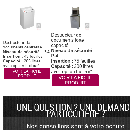
Destructeur de
documents forte
Destructeur de
capacité
documents centralisé
Niveau de sécurité
:
Niveau de sécurité
: P-4
P-4
Insertion
: 43 feuilles
Capacité
: 205 litres
Insertion
: 75 feuilles
avec option huileur*
Capacité
: 200 litres
VOIR LA FICHE
avec option huileur*
PRODUIT
VOIR LA FICHE
PRODUIT
UNE QUESTION ? UNE DEMAND
PARTICULIÈRE ?
Nos conseillers sont à votre écoute