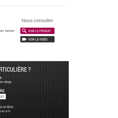
Nous consulter
VOIR LE PRODUIT
vec tunnel
VOIR LA VIDÉO
TICULIÈRE ?
te
n-stop :
AIL
ICI
is-le-Bois
 249 879