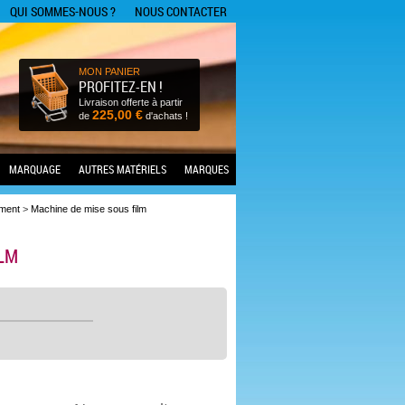
QUI SOMMES-NOUS ?
NOUS CONTACTER
MON PANIER
PROFITEZ-EN !
Livraison offerte
à partir
225,00 €
de
d'achats !
MARQUAGE
AUTRES MATÉRIELS
MARQUES
ement
>
Machine de mise sous film
ILM