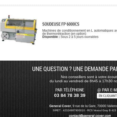
SOUDEUSE FP 6000CS
Machines de conditionnement en L automatiques a
de thermorétraction (en option)
Disponible :
Sous 2 à 5 jours ouvrables
UNE QUESTION ? UNE DEMANDE PAR
Nos conseillers sont à votre écou
du lundi au vendredi de 8h45 à 17h30 no
PAR TÉLÉPHONE
@ PAR E-M
03 84 78 38 39
EN CLIQUANT 
General Cover
, 9 rue de la Gare, 70000 Vallero
SIRET : 42324987900010 - RCS Vesoul Gray B 423