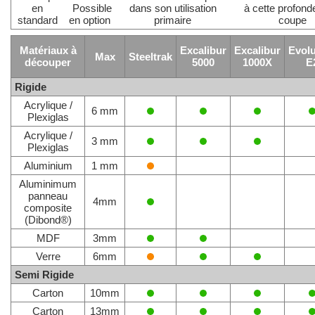
en
Possible
dans son utilisation
à cette profond
standard
en option
primaire
coupe
Matériaux à
Excalibur
Excalibur
Evolu
Max
Steeltrak
découper
5000
1000X
E
Rigide
Acrylique /
6 mm
Plexiglas
Acrylique /
3 mm
Plexiglas
Aluminium
1 mm
Aluminimum
panneau
4mm
composite
(Dibond®)
MDF
3mm
Verre
6mm
Semi Rigide
Carton
10mm
Carton
13mm